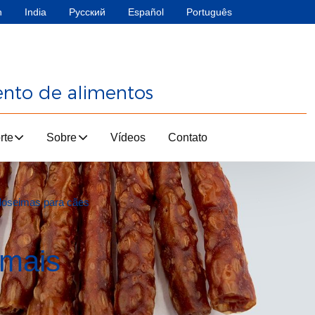
h
India
Русский
Español
Português
ento de alimentos
rte
Sobre
Vídeos
Contato
uloseimas para cães
imais