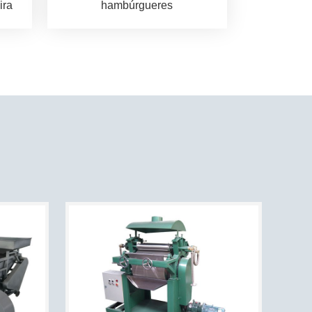
ira
hambúrgueres