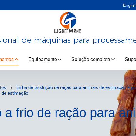
Englis
ssional de máquinas para processam
mentos
Equipamento
Solução completa
Supo
tos
Linha de produção de ração para animais de estimação e g
s de estimação
 a frio de ração para an