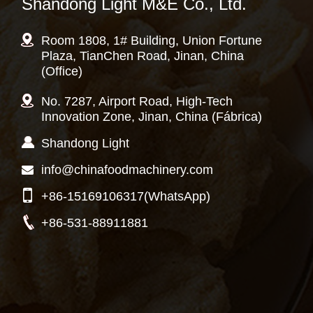
Shandong Light M&E Co., Ltd.
Room 1808, 1# Building, Union Fortune
Plaza, TianChen Road, Jinan, China
(Office)
No. 7287, Airport Road, High-Tech
Innovation Zone, Jinan, China (Fábrica)
Shandong Light
info@chinafoodmachinery.com
+86-15169106317
(WhatsApp)
+86-531-88911881