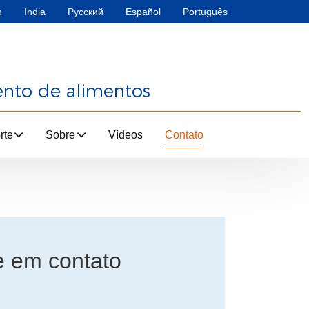
h
India
Русский
Español
Português
ento de alimentos
rte
Sobre
Vídeos
Contato
e em contato