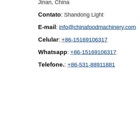
Jinan, China
Contato
: Shandong Light
E-mail
:
info@chinafoodmachinery.com
Celular
:
+86-15169106317
Whatsapp
:
+86-15169106317
Telefone.
:
+86-531-88911881