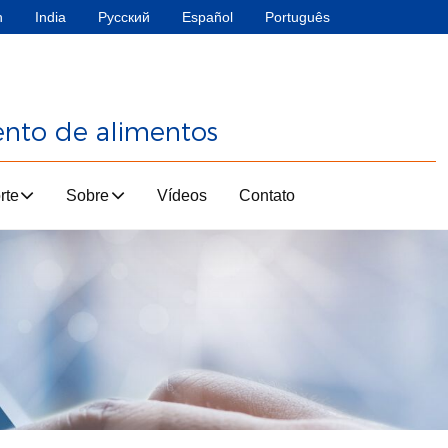
h
India
Русский
Español
Português
ento de alimentos
rte
Sobre
Vídeos
Contato