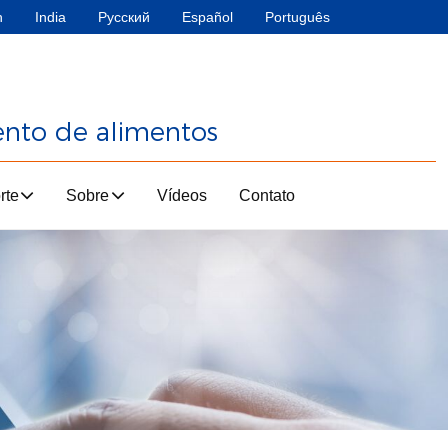
h
India
Русский
Español
Português
ento de alimentos
rte
Sobre
Vídeos
Contato