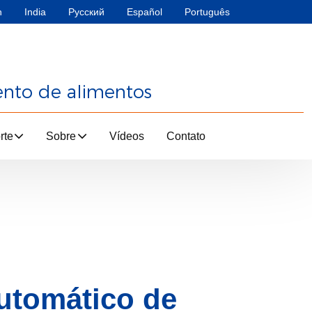
h
India
Русский
Español
Português
ento de alimentos
rte
Sobre
Vídeos
Contato
automático de