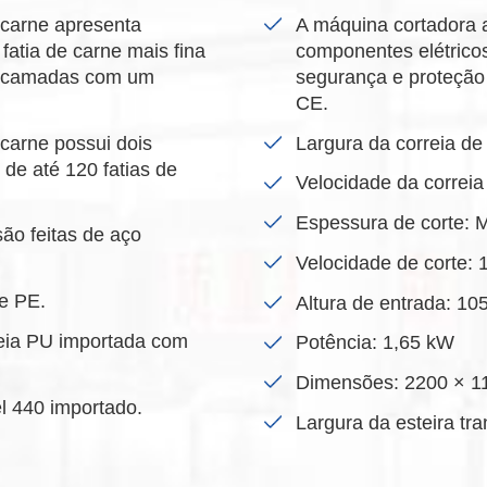
 carne apresenta
A máquina cortadora a
 fatia de carne mais fina
componentes elétrico
lticamadas com um
segurança e proteçã
CE.
carne possui dois
Largura da correia d
de até 120 fatias de
Velocidade da correi
Espessura de corte:
ão feitas de aço
Velocidade de corte: 
de PE.
Altura de entrada: 1
reia PU importada com
Potência: 1,65 kW
Dimensões: 2200 × 1
el 440 importado.
Largura da esteira tr