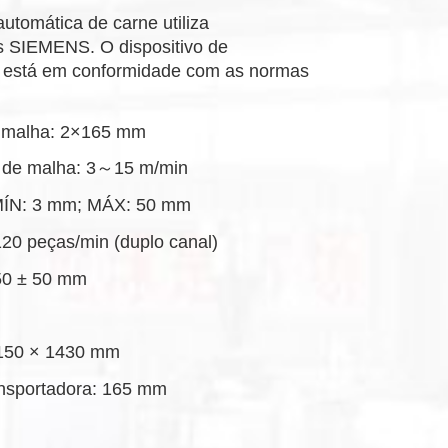
utomática de carne utiliza
s SIEMENS. O dispositivo de
o está em conformidade com as normas
e malha: 2×165 mm
a de malha: 3～15 m/min
 MÍN: 3 mm; MÁX: 50 mm
120 peças/min (duplo canal)
050 ± 50 mm
150 × 1430 mm
ansportadora: 165 mm