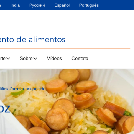
h
India
Русский
Español
Português
ento de alimentos
rte
Sobre
Vídeos
Contato
ificial/arroz enriquecido
oz