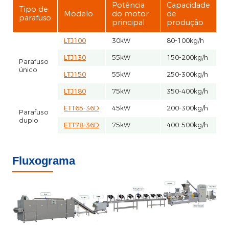
Potência
Capacidade
Tipo de
Modelo
do motor
de
parafuso
principal
produção
LTJ100
30kW
80-100kg/h
LTJ130
55kW
150-200kg/h
Parafuso
único
LTJ150
55kW
250-300kg/h
LTJ180
75kW
350-400kg/h
ETT65-36D
45kW
200-300kg/h
Parafuso
duplo
ETT78-36D
75kW
400-500kg/h
Fluxograma