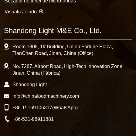
Secador de túnel de micro-ondas
Visualizar tudo
Shandong Light M&E Co., Ltd.
Room 1808, 1# Building, Union Fortune Plaza,
TianChen Road, Jinan, China (Office)
No. 7287, Airport Road, High-Tech Innovation Zone,
Jinan, China (Fábrica)
Shandong Light
info@chinafoodmachinery.com
+86-15169106317
(WhatsApp)
+86-531-88911881