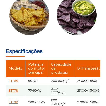
Especificações
Potência
Capacidade
Modelo
do motor
de
Dimensões (C*L*
principal
produção
ETT65
55kW
200-600kg/h
24000x1500x220
300-
ETT78
75/90kW
23000x1500x280
1000kg/h
800-
ETT98
200/250kW
27000x1500x280
2500kg/h