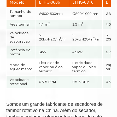
Modelo
LTHG-0606
LTHG-0810
LTHG
Tamanho do
Ø600×600mm
Ø800×1000mm
Ø800
tambor
2
2
2
Área termal
1.1 m
2.5 m
4.0 m
Velocidade
5-
5-
5-
de
2
2
20kg·H2O/m
/hr
20kg·H2O/m
/hr
20kg·
evaporação
Potência do
3kW
4.5kW
6.7kW
motor
Eletricidade,
Eletricidade,
Modo de
Vapor 
vapor ou óleo
vapor ou óleo
aquecimento
térmi
térmico
térmico
Velocidade
0.5-5 RPM
0.5-5 RPM
0.5-5
rotacional
Somos um grande fabricante de secadores de
tambor rotativo na China. Além do secador,
também podemos oferecer torradores de café,