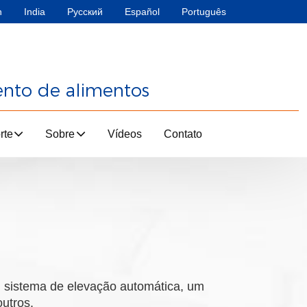
h
India
Русский
Español
Português
ento de alimentos
rte
Sobre
Vídeos
Contato
m sistema de elevação automática, um
utros.