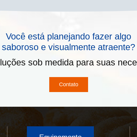
Você está planejando fazer algo
saboroso e visualmente atraente?
luções sob medida para suas neces
Contato