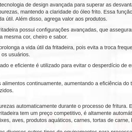
tecnologia de design avançada para superar as desvantag
purezas, mantendo a claridade do óleo frito. Essa funç
a útil. Além disso, agrega valor aos produtos.
ritadeira possui configurações avançadas, que asseguram
 mesma cor, cheiro e sabor.
rolonga a vida útil da fritadeira, pois evita a troca fr
 os usuários.
 e eficiente é utilizado para evitar o desperdício de 
r os alimentos continuamente, aumentando a eficiência do
zidos.
impurezas automaticamente durante o processo de fritura.
fritadeira tem um preço competitivo, é altamente automá
es, aves, produtos aquáticos, carnes, tortas de carne, b
os diversos outros tipos de equipamentos para proces