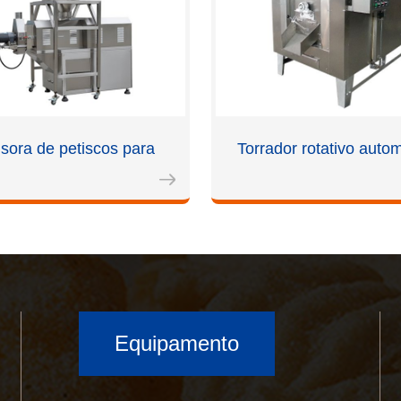
usora de petiscos para
Torrador rotativo auto
Equipamento