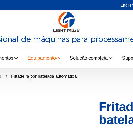
Englis
ssional de máquinas para processam
mentos
Equipamento
Solução completa
Supo
s
Fritadeira por batelada automática
Frita
batel