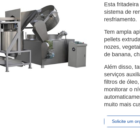
Esta fritadeira
sistema de re
resfriamento.
Tem ampla apl
pellets extrud
nozes, vegetai
de banana, chi
Além disso, 
serviços auxi
filtros de óle
monitorar o ní
automaticament
muito mais cu
Solicite um o