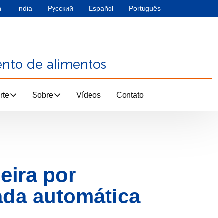
h
India
Русский
Español
Português
ento de alimentos
rte
Sobre
Vídeos
Contato
deira por
ada automática