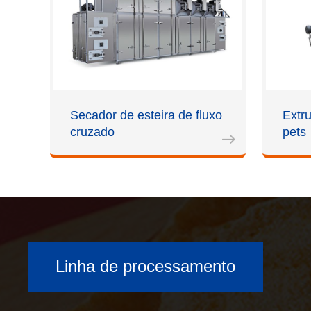
Secador de esteira de fluxo
Extr
cruzado
pets
Linha de processamento