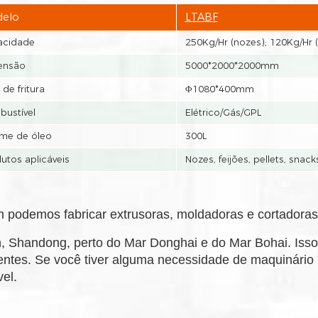
elo
LTABF
acidade
250Kg/Hr (nozes); 120Kg/Hr (
ensão
5000*2000*2000mm
 de fritura
Φ1080*400mm
ustível
Elétrico/Gás/GPL
me de óleo
300L
utos aplicáveis
Nozes, feijões, pellets, snacks
m podemos fabricar extrusoras, moldadoras e cortadoras 
n, Shandong, perto do Mar Donghai e do Mar Bohai. Is
ientes. Se você tiver alguma necessidade de maquinário
el.