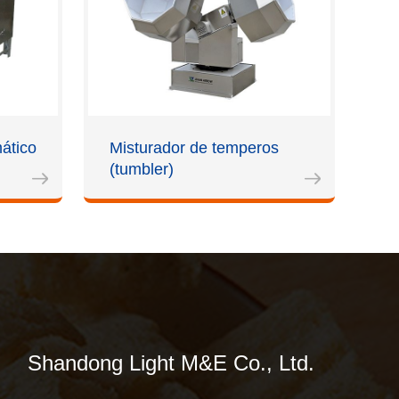
mático
Misturador de temperos
(tumbler)
Shandong Light M&E Co., Ltd.