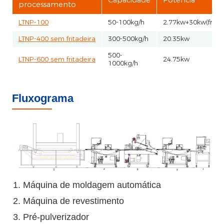
processamento
LTNP-100
50-100kg/h
2.77kw+30kw(fritad
LTNP-400 sem fritadeira
300-500kg/h
20.35kw
500-
LTNP-600 sem fritadeira
24.75kw
1000kg/h
Fluxograma
Máquina de moldagem automática
Máquina de revestimento
Pré-pulverizador