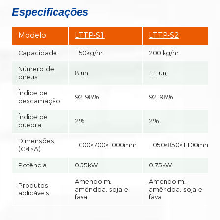
Especificações
Modelo
LTTP-S1
LTTP-S2
Capacidade
150kg/hr
200 kg/hr
Número de
8 un.
11 un,
pneus
Índice de
92-98%
92-98%
descamação
Índice de
2%
2%
quebra
Dimensões
1000×700×1000mm
1050×850×1100mm
(C×L×A)
Potência
0.55kW
0.75kW
Amendoim,
Amendoim,
Produtos
amêndoa, soja e
amêndoa, soja e
aplicáveis
fava
fava